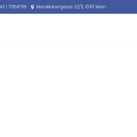
43 1 713587115
Marokkanergasse 22/3, 1030 Wien